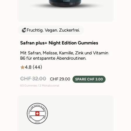
Fruchtig. Vegan. Zuckerfrei.
Safran plus+ Night Edition Gummies
Mit Safran, Melisse, Kamille, Zink und Vitamin
B6 für entspannte Abendroutinen.
4.8 (44)
Normaler
Sonderpreis
CHF 32.00
CHF 29.00
SPARE CHF 3.00
Preis
60 Gummies / 2 Monatsvorrat