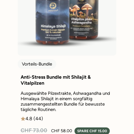
Vorteils-Bundle
Anti-Stress Bundle mit Shilajit &
Vitalpilzen
Ausgewählte Pilzextrakte, Ashwagandha und
Himalaya Shilajit in einem sorgfältig
zusammengestellten Bundle für bewusste
tägliche Routinen.
4.8 (44)
Normaler
Sonderpreis
CHF 73.00
CHF 58.00
SPARE CHF 15.00