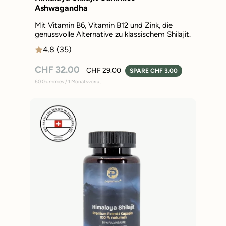
Ashwagandha
Mit Vitamin B6, Vitamin B12 und Zink, die
genussvolle Alternative zu klassischem Shilajit.
4.8 (35)
Normaler
Sonderpreis
CHF 32.00
CHF 29.00
SPARE CHF 3.00
Preis
60 Gummies / 1 Monatsvorrat