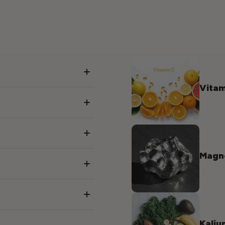
Vitam
Magne
Kaliu