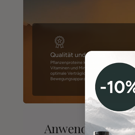
Qualität und Vielseitigkeit
Pflanzenproteine kombiniert mit
Vitaminen und Mineralstoffen für
optimale Verträglichkeit und deinen
Bewegungsapparat.
Anwendung