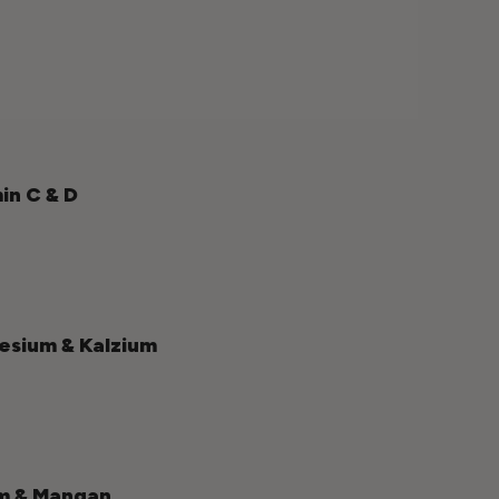
in C & D
sium & Kalzium
m & Mangan