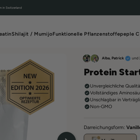
n in Switzerland
eatin
Shilajit / Mumijo
Funktionelle Pflanzenstoffe
peple C
Alba, Patrick
und
Protein Start
Unvergleichliche Qualit
Vollständiges Aminosäur
Unschlagbar in Verträgl
Non-GMO
Darreichungsform:
Vanill