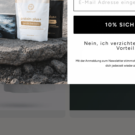
Für Menschen, d
wählen
10% SIC
Moderne Ernähru
Erkenntnisse
Weil langfristig
Nein, ich verzicht
Gewohnheiten 
Vorteil
Mit der Anmeldung zum Newsletter stimms
dich jederzeit wieder 