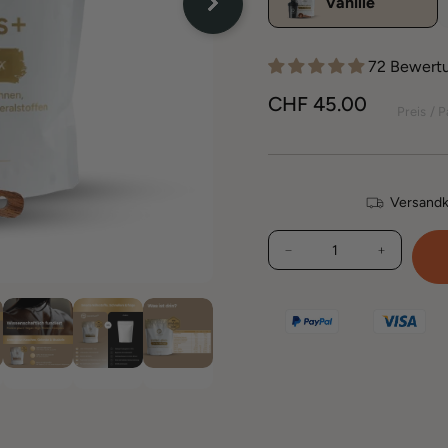
Vanille
72 Bewert
CHF 45.00
Normaler
Preis / 
Preis
Versandk
MENGE
−
+