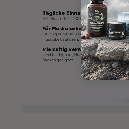
Tägliche Einnahme
1–2 Messlöffel in 200 ml Flüssigkeit auflösen.
Für Muskelerhalt & -aufbau
Ca. 28 g Pulver (≈ 3 Messlöffel) in 300 ml
Flüssigkeit auflösen.
Vielseitig verwendbar
Ideal für Joghurt, Müesli, Smoothies und zum
Backen geeignet.