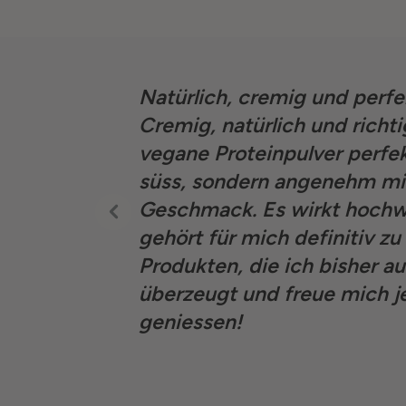
en
Natürlich, cremig und perfe
fach
Cremig, natürlich und richti
ch den
vegane Proteinpulver perfek
s, was für
süss, sondern angenehm mil
npulver viel
Geschmack. Es wirkt hochwe
tigen Ton. Ich
gehört für mich definitiv z
Produkten, die ich bisher au
überzeugt und freue mich je
geniessen!
E.R.
01.03.2025