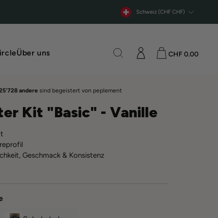
Währung
Schweiz (CHF CHF)
Suche
Einloggen
Einkaufswage
ircle
Über uns
CHF 0.00
25'728 andere
sind begeistert von peplement
er Kit "Basic" - Vanille
ät
eprofil
ichkeit, Geschmack & Konsistenz
e