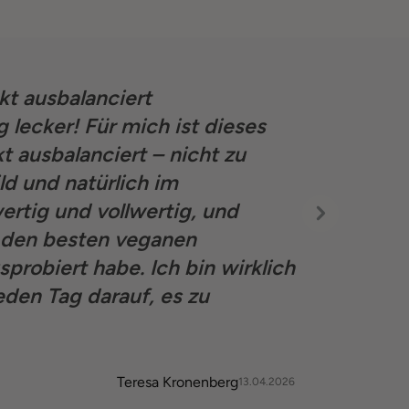
kt ausbalanciert
Top-Produk
g lecker! Für mich ist dieses
t ausbalanciert – nicht zu
d und natürlich im
rtig und vollwertig, und
u den besten veganen
sprobiert habe. Ich bin wirklich
den Tag darauf, es zu
Teresa Kronenberg
13.04.2026