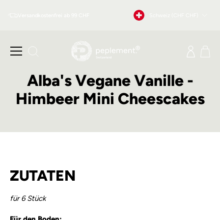
Direkt
Währung
Versandkostenfrei ab 99 CHF
Schweiz (CHF CHF)
zum
Inhalt
Seitennavigation
Einlog
Ei
Suche
Alba's Vegane Vanille -
Himbeer Mini Cheescakes
ZUTATEN
für 6 Stück
Für den Boden: