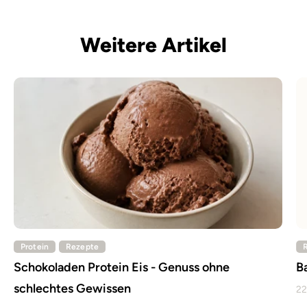
Weitere Artikel
Protein
Rezepte
Schokoladen Protein Eis - Genuss ohne
B
schlechtes Gewissen
22