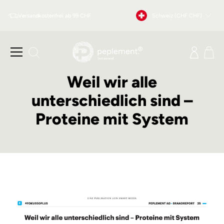
Direkt
Währung
Versandkostenfrei ab 99 CHF
Schweiz (CHF CHF)
zum
Inhalt
Seitennavigation
Einlog
Ei
Suche
Weil wir alle
unterschiedlich sind –
Proteine mit System