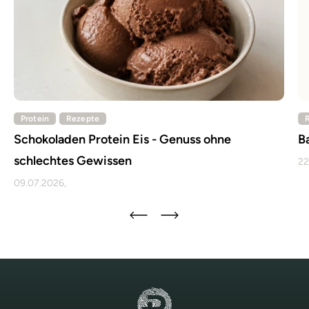
Protein
Rezepte
Schokoladen Protein Eis - Genuss ohne
B
schlechtes Gewissen
22
09.07.2026,