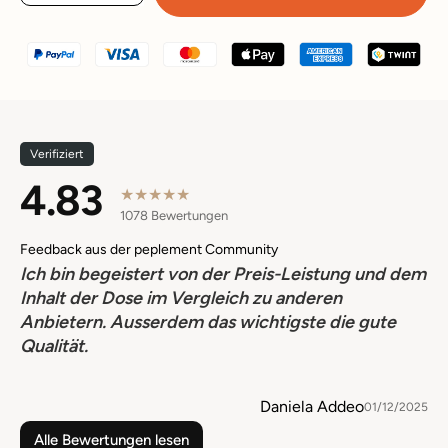
Verifiziert
4.83
★
★
★
★
★
1078
Bewertungen
Feedback aus der peplement Community
dem
Ich bin begeistert von der Preis-Leistung und dem
Ic
Inhalt der Dose im Vergleich zu anderen
In
Anbietern. Ausserdem das wichtigste die gute
An
Qualität.
Qu
Daniela Addeo
2025
01/12/2025
Alle Bewertungen lesen