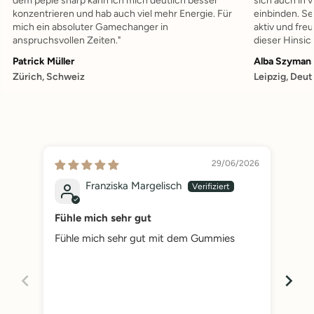
dem peple sharp kann ich mich deutlich besser
sich auch in 
konzentrieren und hab auch viel mehr Energie. Für
einbinden. Se
mich ein absoluter Gamechanger in
aktiv und fre
anspruchsvollen Zeiten."
dieser Hinsic
Patrick Müller
Alba Szyman
Zürich, Schweiz
Leipzig, Deu
29/06/2026
Franziska Margelisch
Fühle mich sehr gut
gut
Fühle mich sehr gut mit dem Gummies
Pro
zei