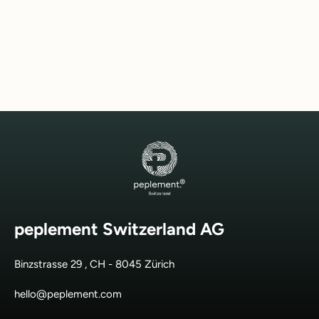
4.8 (35)
Normaler
Sonderpreis
CHF 32.00
CHF 29.00
Preis
SPARE CHF 3.00
peplement Switzerland AG
Binzstrasse 29 , CH - 8045 Zürich
hello@peplement.com