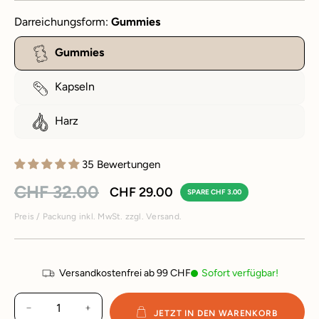
Darreichungsform:
Gummies
Gummies
Kapseln
Harz
35 Bewertungen
CHF 32.00
CHF 29.00
SPARE CHF 3.00
Normaler
Sonderpreis
Preis
Preis / Packung inkl. MwSt. zzgl. Versand.
Versandkostenfrei ab 99 CHF
Sofort verfügbar!
MENGE
JETZT IN DEN WARENKORB
−
+