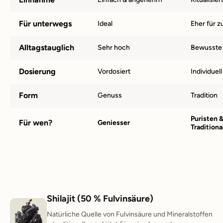
Für unterwegs
Ideal
Eher für 
Alltagstauglich
Sehr hoch
Bewusste
Dosierung
Vordosiert
Individuel
Form
Genuss
Tradition
Puristen 
Für wen?
Geniesser
Traditiona
Shilajit (50 % Fulvinsäure)
Natürliche Quelle von Fulvinsäure und Mineralstoffen