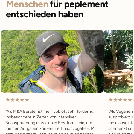
Menschen
für peplement
entschieden haben
★
★
★
★
★
★
★
★
★
★
"Als M&A Berater ist mein Job oft sehr fordernd.
"Als Veganeri
Insbesondere in Zeiten von intensiver
ausprobiert 
Beanspruchung muss ich in Bestform sein, um
mein absolute
meinen Aufgaben konzentriert nachzugehen. Mit
schmeckt supe