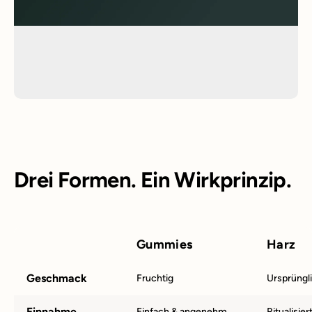
Drei Formen. Ein Wirkprinzip.
Gummies
Harz
Geschmack
Fruchtig
Ursprüngli
Einnahme
Einfach & angenehm
Ritualisie