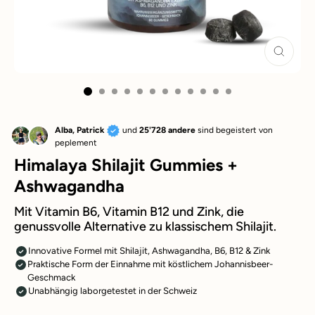
SCHLIE
ESC)
Alba, Patrick
und
25'728 andere
sind begeistert von
peplement
Himalaya Shilajit Gummies +
Ashwagandha
Mit Vitamin B6, Vitamin B12 und Zink, die
genussvolle Alternative zu klassischem Shilajit.
Innovative Formel mit Shilajit, Ashwagandha, B6, B12 & Zink
Praktische Form der Einnahme mit köstlichem Johannisbeer-
Geschmack
Unabhängig laborgetestet in der Schweiz