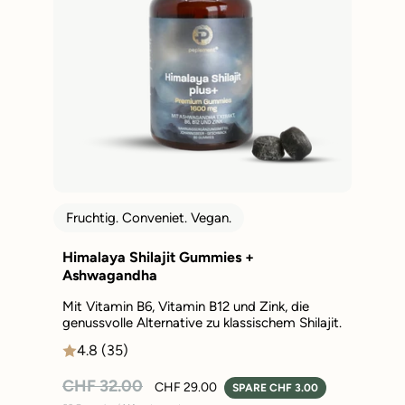
Fruchtig. Conveniet. Vegan.
Himalaya Shilajit Gummies +
Ashwagandha
Mit Vitamin B6, Vitamin B12 und Zink, die
genussvolle Alternative zu klassischem Shilajit.
4.8 (35)
Normaler
Sonderpreis
CHF 32.00
CHF 29.00
SPARE CHF 3.00
Preis