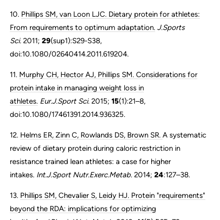
10.
Phillips SM, van Loon LJC. Dietary protein for athletes:
From requirements to optimum adaptation.
J.Sports
Sci.
2011;
29
(sup1):S29-S38,
doi:10.1080/02640414.2011.619204.
11.
Murphy CH, Hector AJ, Phillips SM. Considerations for
protein intake in managing weight loss in
athletes.
Eur.J.Sport Sci.
2015;
15
(1):21–8,
doi:10.1080/17461391.2014.936325.
12.
Helms ER, Zinn C, Rowlands DS, Brown SR.
A systematic
review of dietary protein during caloric restriction in
resistance trained lean athletes: a case for higher
intakes.
Int.J.Sport Nutr.Exerc.Metab.
2014;
24
:127–38.
13.
Phillips SM, Chevalier S, Leidy HJ. Protein "requirements"
beyond the RDA: implications for optimizing