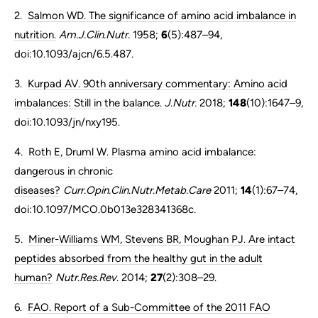
2.
Salmon WD. The significance of amino acid imbalance in
nutrition.
Am.J.Clin.Nutr.
1958;
6
(5):487–94,
doi:10.1093/ajcn/6.5.487.
3.
Kurpad AV. 90th anniversary commentary: Amino acid
imbalances: Still in the balance.
J.Nutr.
2018;
148
(10):1647–9,
doi:10.1093/jn/nxy195.
4.
Roth E, Druml W. Plasma amino acid imbalance:
dangerous in chronic
diseases?
Curr.Opin.Clin.Nutr.Metab.Care
2011;
14
(1):67–74,
doi:10.1097/MCO.0b013e328341368c.
5.
Miner-Williams WM, Stevens BR, Moughan PJ. Are intact
peptides absorbed from the healthy gut in the adult
human?
Nutr.Res.Rev.
2014;
27
(2):308–29.
6.
FAO. Report of a Sub-Committee of the 2011 FAO