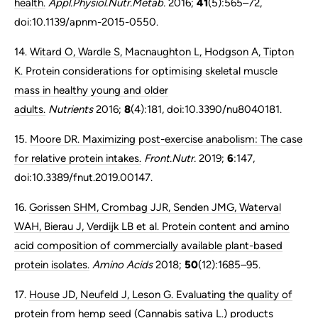
health.
Appl.Physiol.Nutr.Metab.
2016;
41
(5):565–72,
doi:10.1139/apnm-2015-0550.
14.
Witard O, Wardle S, Macnaughton L, Hodgson A, Tipton
K. Protein considerations for optimising skeletal muscle
mass in healthy young and older
adults.
Nutrients
2016;
8
(4):181, doi:10.3390/nu8040181.
15.
Moore DR. Maximizing post-exercise anabolism: The case
for relative protein intakes.
Front.Nutr.
2019;
6
:147,
doi:10.3389/fnut.2019.00147.
16.
Gorissen SHM, Crombag JJR, Senden JMG, Waterval
WAH, Bierau J, Verdijk LB et al. Protein content and amino
acid composition of commercially available plant-based
protein isolates.
Amino Acids
2018;
50
(12):1685–95.
17.
House JD, Neufeld J, Leson G. Evaluating the quality of
protein from hemp seed (Cannabis sativa L.) products