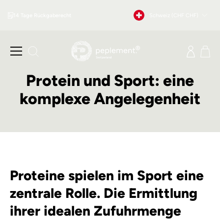
Direkt
Währung
14 Tage Rückgaberecht
Schweiz (CHF CHF)
zum
Inhalt
Seitennavigation
Einlog
Ei
Suche
Protein und Sport: eine
komplexe Angelegenheit
Proteine spielen im Sport eine
zentrale Rolle. Die Ermittlung
ihrer idealen Zufuhrmenge