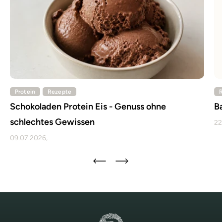
Protein
Rezepte
Schokoladen Protein Eis - Genuss ohne
B
schlechtes Gewissen
22
09.07.2026,