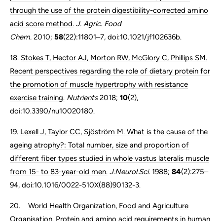
through the use of the protein digestibility-corrected amino
acid score method.
J. Agric. Food
Chem.
2010;
58
(22):11801–7, doi:10.1021/jf102636b.
18.
Stokes T, Hector AJ, Morton RW, McGlory C, Phillips SM.
Recent perspectives regarding the role of dietary protein for
the promotion of muscle hypertrophy with resistance
exercise training.
Nutrients
2018;
10
(2),
doi:10.3390/nu10020180.
19.
Lexell J, Taylor CC, Sjöström M. What is the cause of the
ageing atrophy?: Total number, size and proportion of
different fiber types studied in whole vastus lateralis muscle
from 15- to 83-year-old men.
J.Neurol.Sci.
1988;
84
(2):275–
94, doi:10.1016/0022-510X(88)90132-3.
20.
World Health Organization, Food and Agriculture
Organisation. Protein and amino acid requirements in human