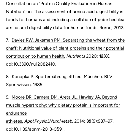
Consultation on “Protein Quality Evaluation in Human
Nutrition” on: The assessment of amino acid digestibility in
foods for humans and including a collation of published ileal
amino acid digestibility data for human foods. Rome; 2012.
7.
Davies RW, Jakeman PM. Separating the wheat from the
chaff: Nutritional value of plant proteins and their potential
contribution to human health.
Nutrients
2020;
12
(8),
doi:10.3390/nu12082410.
8.
Konopka P. Sporternährung, 4th ed. München: BLV
Sportwissen; 1985.
9.
Moore DR, Camera DM, Areta JL, Hawley JA. Beyond
muscle hypertrophy: why dietary protein is important for
endurance
athletes.
Appl.Physiol.Nutr.Metab.
2014;
39
(9):987–97,
doi:10.1139/apnm-2013-0591.